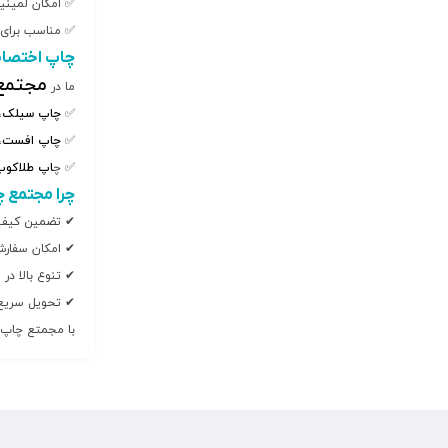
✅ امکان لمینی
✅ مناسب برای 
چاپ اختصا
مجتمع 
ما در
✅
چاپ سیلک
،
✅
چاپ افست
،
✅ چ
اپ طلاکوب
چرا مجتمع چ
✔ تضمین کیفیت
✔ امکان سفارش
✔ تنوع بالا در
✔ تحویل سریع
با مجمتع چاپ و