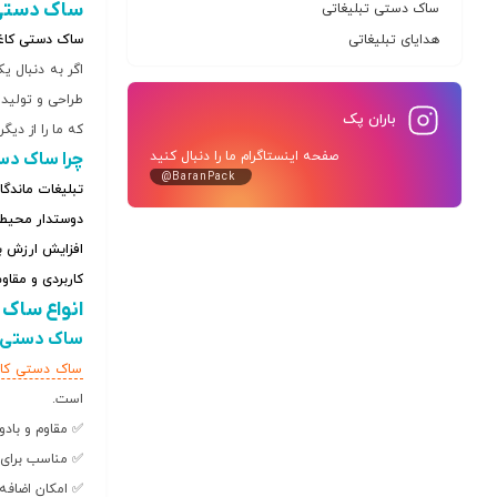
ساک دستی
ساک دستی تبلیغاتی
هدایای تبلیغاتی
ساک دستی کاغذ
اگر به دنبال ی
طراحی و تولید 
باران پک
که ما را از دیگ
صفحه اینستاگرام ما را دنبال کنید
چرا ساک دس
@BaranPack
تبلیغات ماندگار
دوستدار محیط
افزایش ارزش بر
کاربردی و مقاوم
انواع ساک
ساک دستی ک
ساک دستی کار
است.
✅ مقاوم و بادوا
✅ مناسب برای 
✅ امکان اضافه