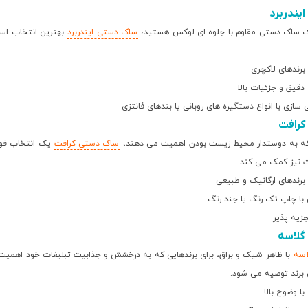
یندربرد
یک ساک دستی مقاوم با جلوه ای لوکس هستید،
ساک دستی ایندربرد
بهترین انتخاب است.
برندهای لاکچری
قیق و جزئیات بالا
سازی با انواع دستگیره های روبانی یا بندهای فانتزی
کرافت
 که به دوستدار محیط زیست بودن اهمیت می دهند،
ساک دستی کرافت
یک انتخاب فوق 
 نیز کمک می کند.
برندهای ارگانیک و طبیعی
ا چاپ تک رنگ یا جند رنگ
جزیه پذیر
گلاسه
اسه
با ظاهر شیک و براق، برای برندهایی که به درخشش و جذابیت تبلیغات خود اهمیت 
 برند توصیه می شود.
ا وضوح بالا