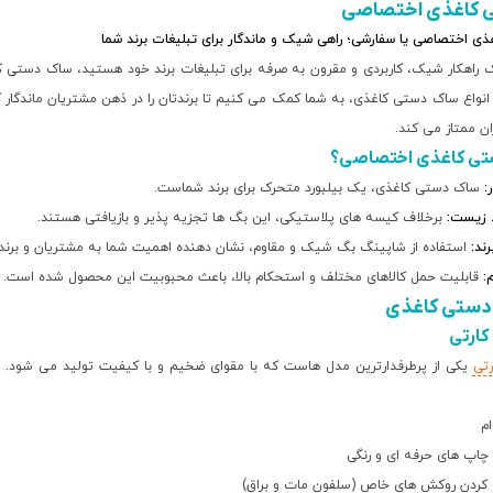
 کاغذی اختصاصی
ی اختصاصی یا سفارشی؛ راهی شیک و ماندگار برای تبلیغات برند شما
ک راهکار شیک، کاربردی و مقرون به صرفه برای تبلیغات برند خود هستید، ساک دستی ک
انواع ساک دستی کاغذی، به شما کمک می کنیم تا برندتان را در ذهن مشتریان ماندگار 
ران ممتاز می کند.
تی کاغذی اختصاصی؟
:
ساک دستی کاغذی، یک بیلبورد متحرک برای برند شماست.
 زیست:
برخلاف کیسه های پلاستیکی، این بگ ها تجزیه پذیر و بازیافتی هستند.
ند:
استفاده از شاپینگ بگ شیک و مقاوم، نشان دهنده اهمیت شما به مشتریان و برند
:
قابلیت حمل کالاهای مختلف و استحکام بالا، باعث محبوبیت این محصول شده است.
 دستی کاغذی
ارتی
تی
یکی از پرطرفدارترین مدل هاست که با مقوای ضخیم و با کیفیت تولید می شود. ای
م
چاپ های حرفه ای و رنگی
 کردن روکش های خاص (سلفون مات و براق)