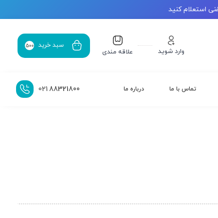
نی استعلام کنید
سبد خرید
500
وارد شوید
علاقه مندی
021
88321800
تماس با ما
درباره ما