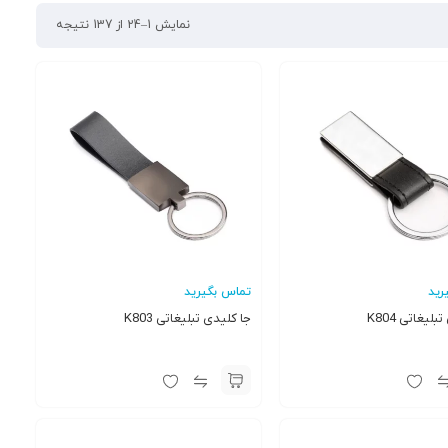
نمایش 1–24 از 137 نتیجه
رید
تماس بگیرید
لیغاتی K804
جا کلیدی تبلیغاتی K803