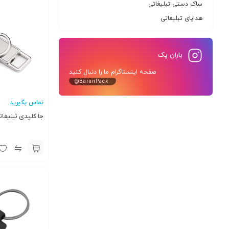
ساک دستی تبلیغاتی
هدایای تبلیغاتی
باران پک
صفحه اینستاگرام ما را دنبال کنید
@BaranPack
تماس بگیرید
جا کلیدی تبلیغاتی 02