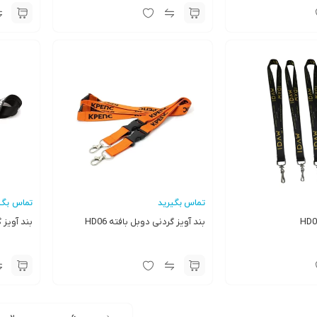
تماس بگیرید
تماس بگی
بند آویز گردنی دوبل بافته HD06
بند آویز گر