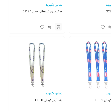
رید
تماس بگیرید
جا کلیدی تبلیغاتی مدل RH124
رید
تماس بگیرید
نی HD09
بند آویز گردنی HD08