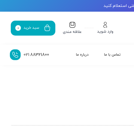
نی استعلام کنید
سبد خرید
0
وارد شوید
علاقه مندی
021
88321800
تماس با ما
درباره ما