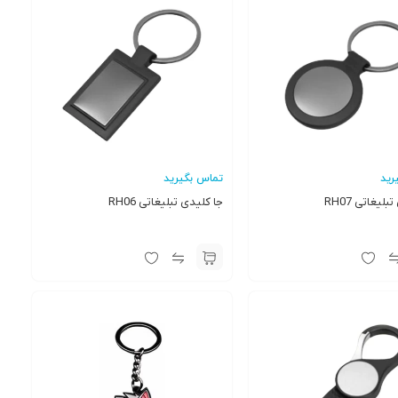
رید
تماس بگیرید
لیغاتی RH07
جا کلیدی تبلیغاتی RH06