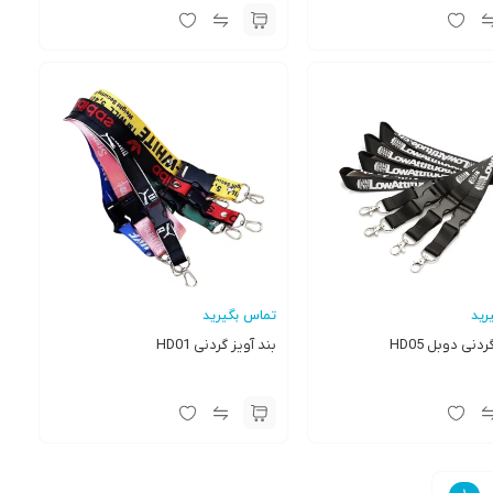
رید
تماس بگیرید
دنی دوبل HD05
بند آویز گردنی HD01