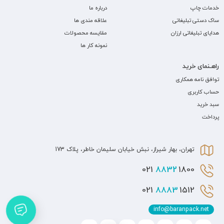
خدمات چاپ
درباره ما
ساک دستی تبلیغاتی
علاقه مندی ها
هدایای تبلیغاتی ارزان
مقایسه محصولات
نمونه کار ها
راهـنمای خرید
توافق نامه همکاری
حساب کاربری
سبد خرید
پرداخت
تهران، بهار شیراز، نبش خیابان سلیمان خاطر، پلاک 173
8832
1800 021
8883
1512 021
info@baranpack.net