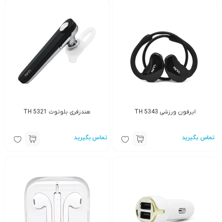
ایرفون ورزشی TH 5343
هندزفری بلوتوث TH 5321
تماس بگیرید
تماس بگیرید