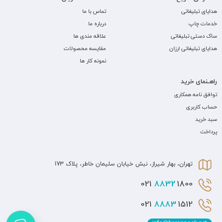
هدایای تبلیغاتی
تماس با ما
خدمات چاپ
درباره ما
ساک دستی تبلیغاتی
علاقه مندی ها
هدایای تبلیغاتی ارزان
مقایسه محصولات
نمونه کار ها
راهـنمای خرید
توافق نامه همکاری
حساب کاربری
سبد خرید
پرداخت
تهران، بهار شیراز، نبش خیابان سلیمان خاطر، پلاک 173
8832
1800 021
8883
1512 021