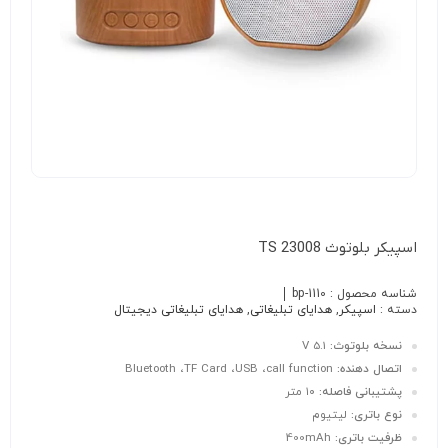
اسپیکر بلوتوث TS 23008
شناسه محصول :
bp-1110
دسته :
اسپیکر
,
هدایای تبلیغاتی
,
هدایای تبلیغاتی دیجیتال
نسخه بلوتوث:
V 5.1
اتصال دهنده:
Bluetooth ،TF Card ،USB ،call function
پشتیبانی فاصله:
۱۰ متر
نوع باتری:
لیتیوم
ظرفیت باتری:
400mAh