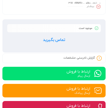
توان واقعی (RMS):
3W
بیشـتر
وضوح صدا:
95dB
مدت زمان شارژ باتری:
1.5Hr
وزن:
187g
ابعاد:
۳.۴*۸.۱*۸.۳ سانتی‌متر
موجود است
تماس بگیرید
گزارش نادرستی مشخصات
ارتباط با فروش
ارسال پیام
ارتباط با فروش
ارسال پیامک
ارتباط با فروش