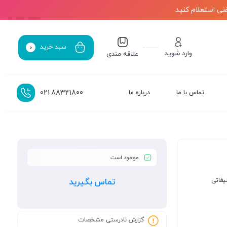
نی استعلام کنید
سبد خرید
0
وارد شوید
علاقه مندی
021
88321800
تماس با ما
درباره ما
موجود است
یغاتی
تماس بگیرید
گزارش نادرستی مشخصات