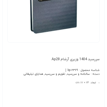
سررسید 1404 وزیری آرشام Ap28
شناسه محصول :
bp-2369
دسته :
سالنامه و سررسید
,
تقویم و سررسید
,
هدایای تبلیغاتی
ابعاد:
24 × 17 cm