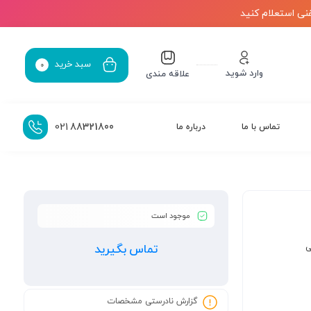
نی استعلام کنید
سبد خرید
0
وارد شوید
علاقه مندی
021
88321800
تماس با ما
درباره ما
موجود است
ی
تماس بگیرید
گزارش نادرستی مشخصات