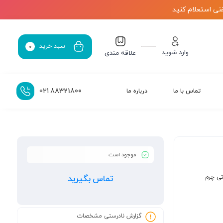
نی استعلام کنید
سبد خرید
0
وارد شوید
علاقه مندی
021
88321800
تماس با ما
درباره ما
موجود است
تی چرم
تماس بگیرید
گزارش نادرستی مشخصات