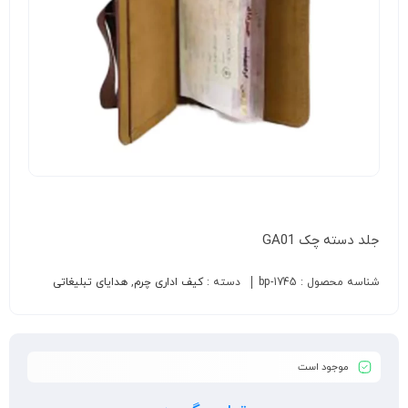
جلد دسته چک GA01
شناسه محصول :
bp-1745
دسته :
کیف اداری چرم
,
هدایای تبلیغاتی
موجود است