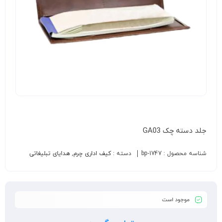
جلد دسته چک GA03
شناسه محصول :
bp-1747
دسته :
کیف اداری چرم
,
هدایای تبلیغاتی
موجود است