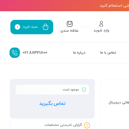
نی استعلام کنید
سبد خرید
0
وارد شوید
علاقه مندی
021
88321800
تماس با ما
درباره ما
موجود است
غاتی دیجیتال
تماس بگیرید
گزارش نادرستی مشخصات