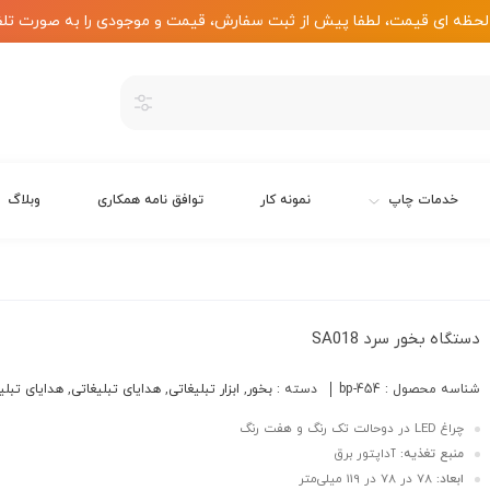
لحظه ای قیمت، لطفا پیش از ثبت سفارش، قیمت و موجودی را به صورت تلف
خدمات چاپ
نمونه کار
توافق نامه همکاری
وبلاگ
دستگاه بخور سرد SA018
شناسه محصول :
bp-454
دسته :
بخور
,
ابزار تبلیغاتی
,
هدایای تبلیغاتی
,
هدایای تبلی
چراغ LED در دوحالت تک رنگ و هفت رنگ
منبع تغذیه:
آداپتور برق
ابعاد:
78 در 78 در 119 میلی‌متر