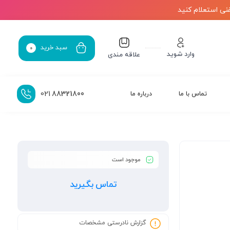
نی استعلام کنید
سبد خرید
0
وارد شوید
علاقه مندی
021
88321800
تماس با ما
درباره ما
موجود است
تماس بگیرید
گزارش نادرستی مشخصات