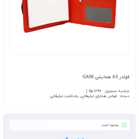
فولدر A5 همایشی GA08
شناسه محصول :
bp-1296
دسته :
فولدر
,
هدایای تبلیغاتی
,
یادداشت تبلیغاتی
موجود است