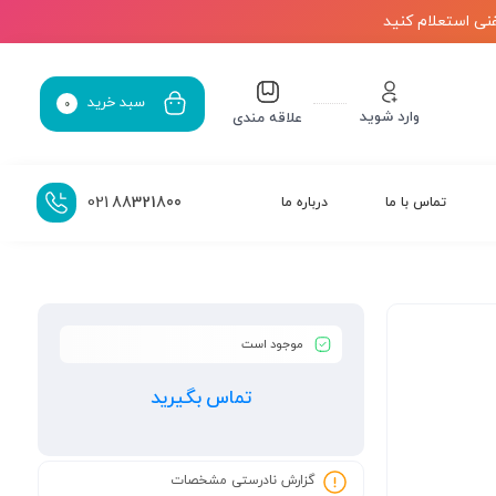
نی استعلام کنید
سبد خرید
0
وارد شوید
علاقه مندی
021
88321800
تماس با ما
درباره ما
موجود است
تماس بگیرید
گزارش نادرستی مشخصات