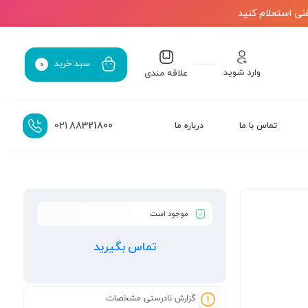
نی استعلام کنید
سبد خرید
0
وارد شوید
علاقه مندی
021
88321800
تماس با ما
درباره ما
موجود است
تماس بگیرید
گزارش نادرستی مشخصات