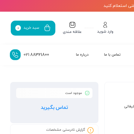
نی استعلام کنید
سبد خرید
0
وارد شوید
علاقه مندی
021
88321800
تماس با ما
درباره ما
موجود است
یغاتی
تماس بگیرید
گزارش نادرستی مشخصات