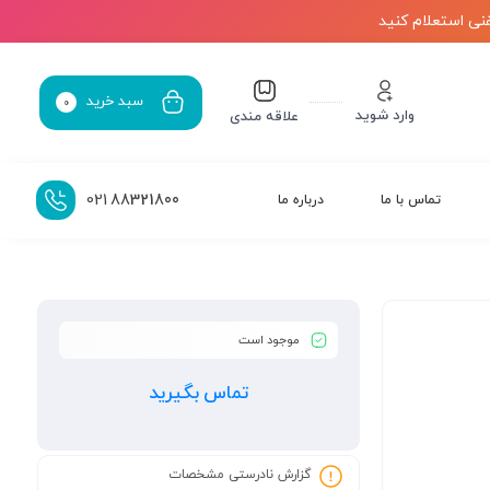
نی استعلام کنید
سبد خرید
0
وارد شوید
علاقه مندی
021
88321800
تماس با ما
درباره ما
موجود است
تماس بگیرید
گزارش نادرستی مشخصات