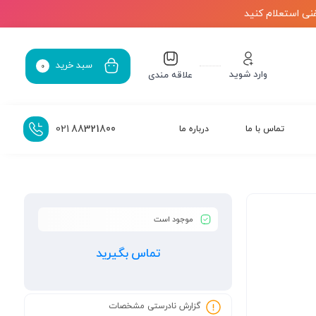
نی استعلام کنید
سبد خرید
0
وارد شوید
علاقه مندی
021
88321800
تماس با ما
درباره ما
موجود است
تماس بگیرید
گزارش نادرستی مشخصات