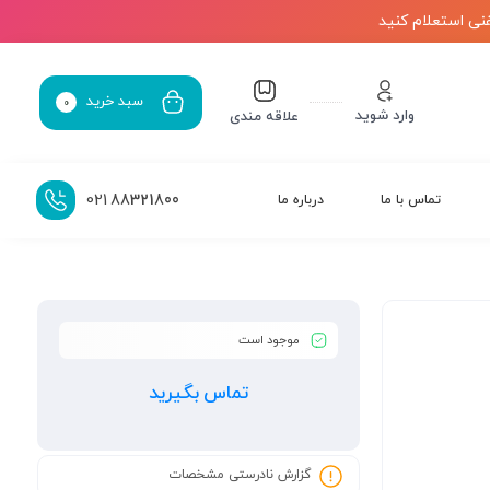
نی استعلام کنید
سبد خرید
0
وارد شوید
علاقه مندی
021
88321800
تماس با ما
درباره ما
موجود است
تماس بگیرید
گزارش نادرستی مشخصات