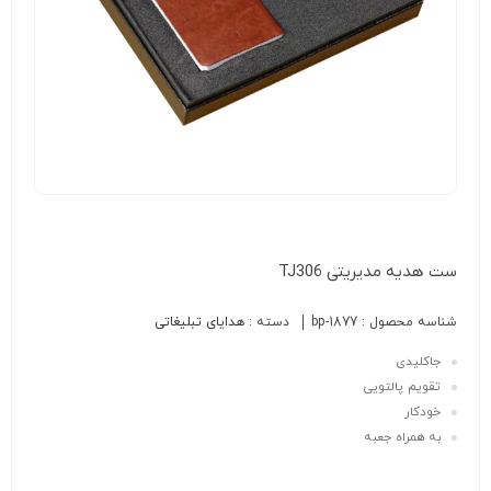
ست هدیه مدیریتی TJ306
شناسه محصول :
bp-1877
دسته :
هدایای تبلیغاتی
جاکلیدی
تقویم پالتویی
خودکار
به همراه جعبه