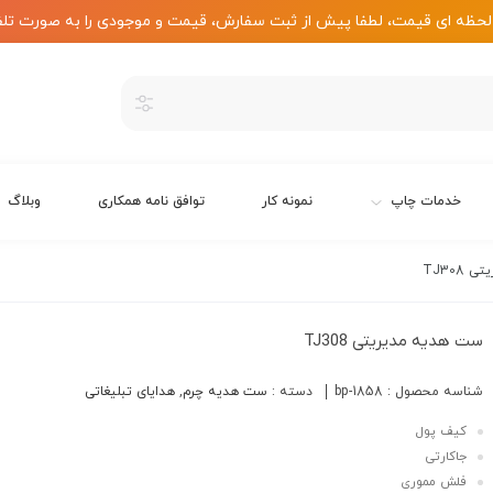
لحظه ای قیمت، لطفا پیش از ثبت سفارش، قیمت و موجودی را به صورت تلف
خدمات چاپ
نمونه کار
توافق نامه همکاری
وبلاگ
TJ308
ست هدیه مدیریتی TJ308
شناسه محصول :
bp-1858
دسته :
ست هدیه چرم
,
هدایای تبلیغاتی
کیف پول
جاکارتی
فلش مموری