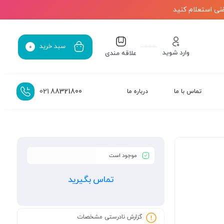
نی استعلام کنید
سبد خرید
0
وارد شوید
علاقه مندی
021
88321800
تماس با ما
درباره ما
موجود است
تماس بگیرید
گزارش نادرستی مشخصات