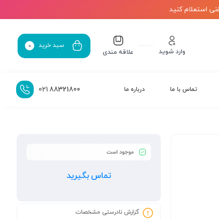
نی استعلام کنید
سبد خرید
0
وارد شوید
علاقه مندی
021
88321800
تماس با ما
درباره ما
موجود است
تماس بگیرید
گزارش نادرستی مشخصات