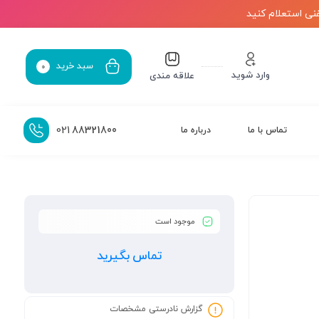
نی استعلام کنید
سبد خرید
0
وارد شوید
علاقه مندی
021
88321800
تماس با ما
درباره ما
موجود است
تماس بگیرید
گزارش نادرستی مشخصات