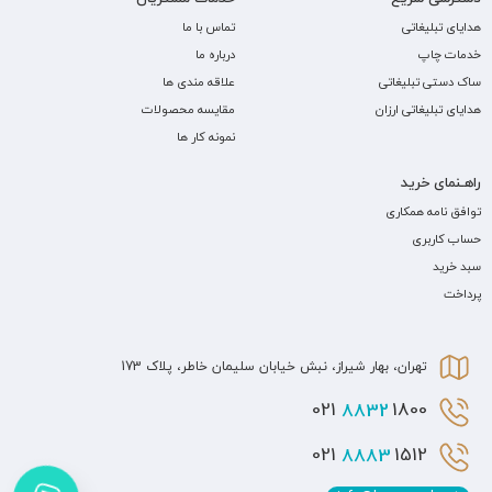
هدایای تبلیغاتی
تماس با ما
خدمات چاپ
درباره ما
ساک دستی تبلیغاتی
علاقه مندی ها
هدایای تبلیغاتی ارزان
مقایسه محصولات
نمونه کار ها
راهـنمای خرید
توافق نامه همکاری
حساب کاربری
سبد خرید
پرداخت
تهران، بهار شیراز، نبش خیابان سلیمان خاطر، پلاک 173
8832
1800 021
8883
1512 021