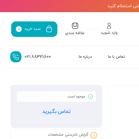
نی استعلام کنید
سبد خرید
0
وارد شوید
علاقه مندی
021
88321800
تماس با ما
درباره ما
موجود است
تماس بگیرید
گزارش نادرستی مشخصات