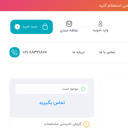
نی استعلام کنید
سبد خرید
0
وارد شوید
علاقه مندی
021
88321800
تماس با ما
درباره ما
موجود است
تماس بگیرید
گزارش نادرستی مشخصات