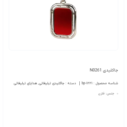
جاکلیدی N0261
شناسه محصول :
bp-1221
دسته :
جاکلیدی تبلیغاتی
,
هدایای تبلیغاتی
جنس:
فلزی