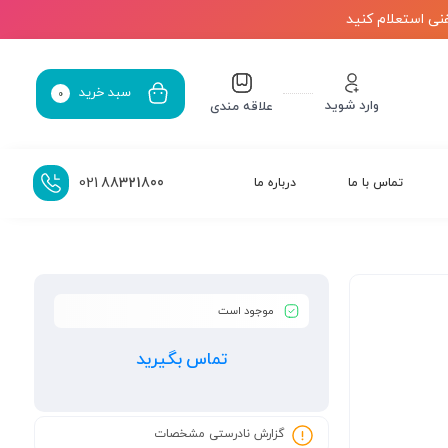
نی استعلام کنید
سبد خرید
0
وارد شوید
علاقه مندی
021
88321800
تماس با ما
درباره ما
موجود است
تماس بگیرید
گزارش نادرستی مشخصات