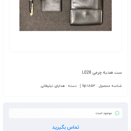
ست هدیه چرمی L028
شناسه محصول :
bp-1853
دسته :
هدایای تبلیغاتی
موجود است
تماس بگیرید