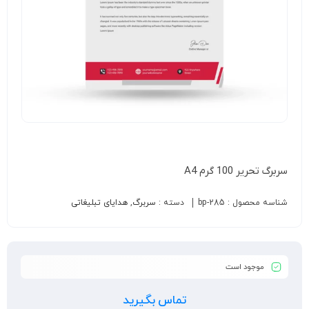
سربرگ تحریر 100 گرم A4
شناسه محصول :
bp-285
دسته :
سربرگ
,
هدایای تبلیغاتی
موجود است
تماس بگیرید