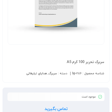
سربرگ تحریر 100 گرم A5
شناسه محصول :
bp-286
دسته :
سربرگ
,
هدایای تبلیغاتی
موجود است
تماس بگیرید