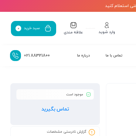
نی استعلام کنید
سبد خرید
0
وارد شوید
علاقه مندی
021
88321800
تماس با ما
درباره ما
موجود است
تماس بگیرید
گزارش نادرستی مشخصات