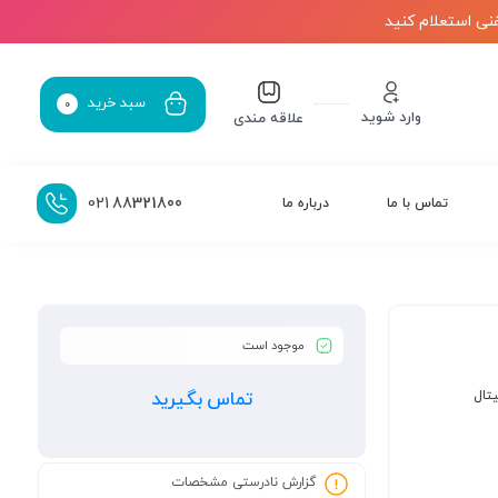
نی استعلام کنید
سبد خرید
0
وارد شوید
علاقه مندی
021
88321800
تماس با ما
درباره ما
موجود است
تال
تماس بگیرید
گزارش نادرستی مشخصات