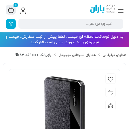
0
به دلیل نوسانات لحظه ای قیمت، لطفا پیش از ثبت سفارش، قیمت و
موجودی را به صورت تلفنی استعلام کنید
هدایای تبلیغاتی
هدایای تبلیغاتی دیجیتال
پاوربانک 10000 کد NI083