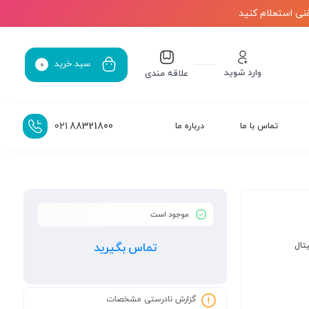
نی استعلام کنید
سبد خرید
0
وارد شوید
علاقه مندی
021
88321800
تماس با ما
درباره ما
موجود است
تال
تماس بگیرید
گزارش نادرستی مشخصات