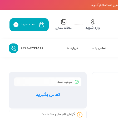
نی استعلام کنید
سبد خرید
0
وارد شوید
علاقه مندی
021
88321800
تماس با ما
درباره ما
موجود است
تماس بگیرید
گزارش نادرستی مشخصات