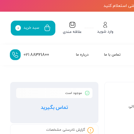
نی استعلام کنید
سبد خرید
0
وارد شوید
علاقه مندی
021
88321800
تماس با ما
درباره ما
موجود است
اتی
تماس بگیرید
گزارش نادرستی مشخصات