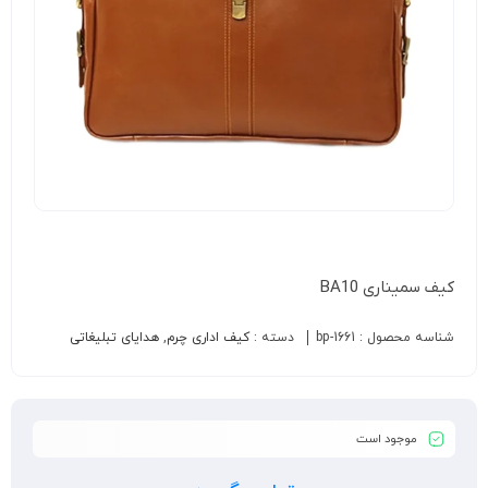
کیف سمیناری BA10
شناسه محصول :
bp-1661
دسته :
کیف اداری چرم
,
هدایای تبلیغاتی
موجود است