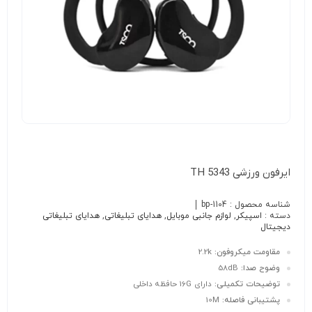
ایرفون ورزشی TH 5343
شناسه محصول :
bp-1104
دسته :
اسپیکر
,
لوازم جانبی موبایل
,
هدایای تبلیغاتی
,
هدایای تبلیغاتی
دیجیتال
مقاومت میکروفون:
2.2k
وضوح صدا:
58dB
توضیحات تکمیلی:
دارای 16G حافظه داخلی
پشتیبانی فاصله:
10M