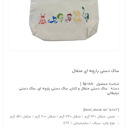
ساک دستی پارچه ای متقال
شناسه محصول :
bp-185
دسته :
ساک دستی متقال و کتان
,
ساک دستی پارچه ای
,
ساک دستی
تبلیغاتی
[html_block id=”5686″]
جنس:
متقال 230 گرم / متقال 340 گرم / متقال 400 گرم / متقال 540 گرم
نوع چاپ:
سیلک / سابلیمیشن / DTF