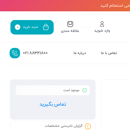
نی استعلام کنید
سبد خرید
0
وارد شوید
علاقه مندی
021
88321800
تماس با ما
درباره ما
موجود است
تماس بگیرید
گزارش نادرستی مشخصات