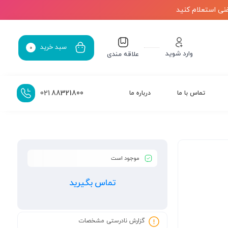
نی استعلام کنید
سبد خرید
0
وارد شوید
علاقه مندی
021
88321800
تماس با ما
درباره ما
موجود است
تماس بگیرید
گزارش نادرستی مشخصات