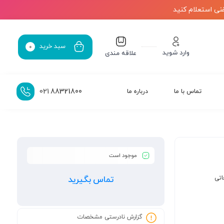
نی استعلام کنید
سبد خرید
0
وارد شوید
علاقه مندی
021
88321800
تماس با ما
درباره ما
موجود است
اتی
تماس بگیرید
گزارش نادرستی مشخصات