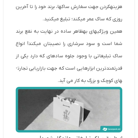
هزینه­کردن جهت سفارش ساک­ها، برند خود را تا آخرین
روزی که ساک عمر می­کند؛ تبلیغ می­کنید.
همین ویژگی­های به­ظاهر ساده در نهایت به نفع برند
شما است و سود سرشاری را نصیب­تان می­کند! انواع
ساک تبلیغاتی با وجود جلوه ساده­ای که دارد یکی از
قدرتمندترین ابزارهایی است که جهت بازاریابی تجارت­
های کوچک و بزرگ به ­کار می­ آید.