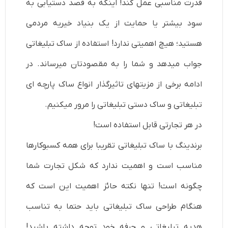
قدرت مناسبی عمل کند! اینکه به­ قصد دستیابی به
سود بیشتر یا حمایت از یک بنیاد خیریه مردمی
هستید؛ هیچ اهمیتی ندارد! استفاده از ساک تبلیغاتی
جواب می­دهد و شما را به مقصودتان می­رساند. در
ادامه برخی از مزیت­های تاثیرگذار انواع ساک پارچه­ ای
تبلیغاتی و ساک دستی تبلیغاتی را مرور می­کنیم.
در هر تجارتی قابل استفاده است!
برندینگ با ساک تبلیغاتی تقریبا برای همه کسب­وکارها
مناسب است و اهمیت ندارد که شکل تجارت شما
چگونه است! تنها نکته­ حائز اهمیت این است که
هنگام طراحی ساک تبلیغاتی باید حتما به تناسب
هدیه تبلیغاتی و حرفه خود توجه داشته باشید!