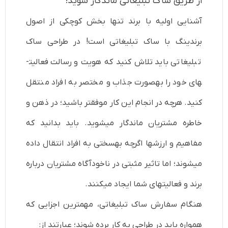
از طریق ساک تبلیغاتی ماندگار شوید!
آشنایی اولیه با برند تنها بخش کوچکی از اصول
برندینگ با ساک تبلیغاتی است! در طراحی ساک
تبلیغاتی باید تلاش کنید که هویت و رسالت فعالیت­
های خود را به­صورت جذاب و مختصر به افراد منتقل
کنید. هرچه در انجام این کار موفق­تر باشید؛ در ذهن و
خاطره مشتریان ماندگار می­شوید. باید بدانید که
مفاهیم و ارزش­ها اگرچه به­سختی به افراد انتقال داده
می­شوند؛ اما تاثیر مثبتی در ناخودآگاه مشتریان درباره
برند و فعالیت­های شما ایجاد می­کنند.
هنگام سفارش ساک تبلیغاتی، مهم­ترین اجزایی که
همواره باید در طراحی به کار برده شوند؛ عبارتند از: