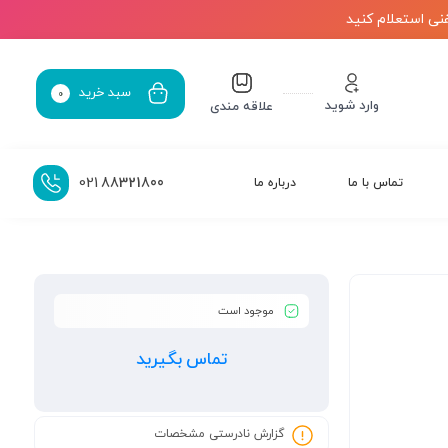
نی استعلام کنید
سبد خرید
0
وارد شوید
علاقه مندی
021
88321800
تماس با ما
درباره ما
موجود است
تماس بگیرید
گزارش نادرستی مشخصات