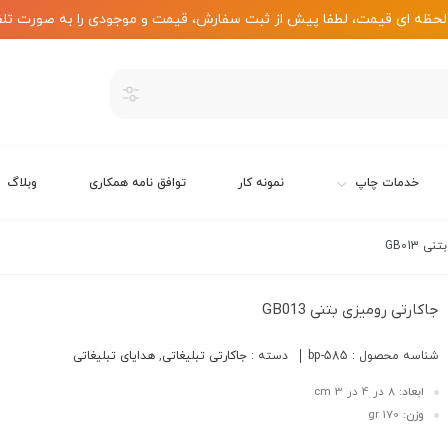
لحظه ای قیمت، لطفا پیش از ثبت سفارش، قیمت و موجودی را به صورت تلف
خدمات چاپ
نمونه کار
توافق نامه همکاری
وبلاگ
 GB013
جاکارتی رومیزی بتنی GB013
شناسه محصول :
bp-585
دسته :
جاکارتی تبلیغاتی
,
هدایای تبلیغاتی
ابعاد:
8 در 4 در 3 cm
وزن:
170 gr