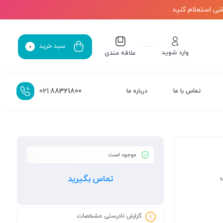
نی استعلام کنید
سبد خرید
0
وارد شوید
علاقه مندی
021
88321800
تماس با ما
درباره ما
موجود است
ی
تماس بگیرید
گزارش نادرستی مشخصات