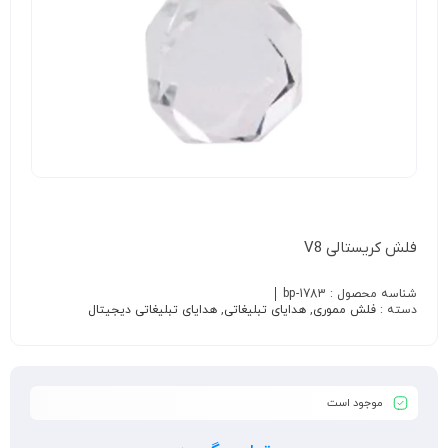
فلش کریستالی V8
شناسه محصول :
bp-1783
دسته :
فلش مموری
,
هدایای تبلیغاتی
,
هدایای تبلیغاتی دیجیتال
موجود است